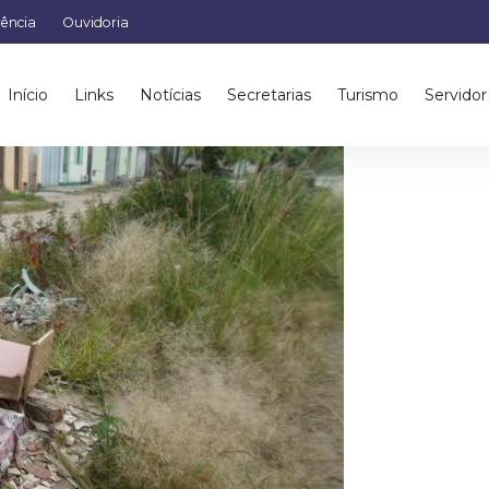
rência
Ouvidoria
ua lixoo
Início
Links
Notícias
Secretarias
Turismo
Servidor