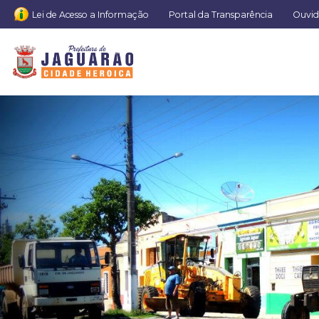
Lei de Acesso a Informação
Portal da Transparência
Ouvid
1010219_42061440473