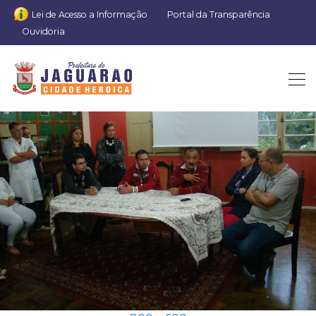
Lei de Acesso a Informação
Portal da Transparência
Ouvidoria
reuniao -santacasa (2)