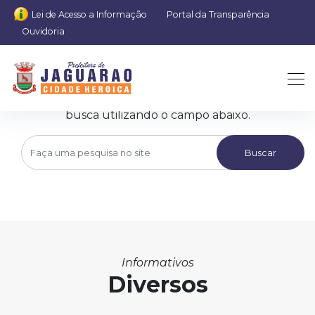
Lei de Acesso a Informação
Portal da Transparência
Ouvidoria
Nada encontrado
Lamentamos informar que não encontramos o que
você procurava, talvez queira tentar refazer sua
busca utilizando o campo abaixo.
Buscar
Informativos
Diversos