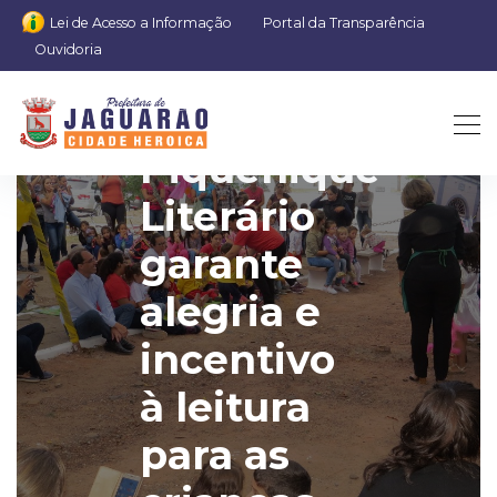
Lei de Acesso a Informação
Portal da Transparência
Ouvidoria
1º
Piquenique
Literário
garante
alegria e
incentivo
à leitura
para as