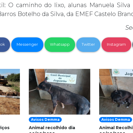
 O caminho do lixo, alunas Manuela Silva d
Barros Botelho da Silva, da EMEF Castelo Bran
Se
ok
Messenger
Whatsapp
Twitter
Instagram
Avisos Demma
Avisos Demma
viços
Animal recolhido dia
Animal Recolhi