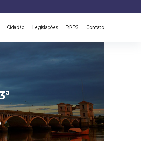
Cidadão
Legislações
RPPS
Contato
3ª
o