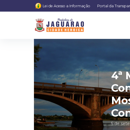
Lei de Acesso a Informação
Portal da Transpa
4ª 
Con
Mos
Con
5 de set