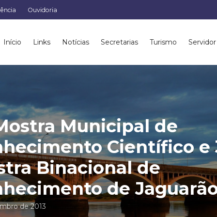
rência
Ouvidoria
Início
Links
Notícias
Secretarias
Turismo
Servidor
Mostra Municipal de
hecimento Científico e 
tra Binacional de
hecimento de Jaguarã
embro de 2013