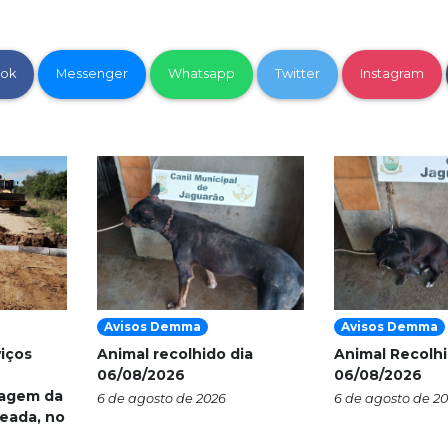
ok
Messenger
Whatsapp
Twitter
Instagram
Avisos Demma
Avisos Demma
viços
Animal recolhido dia
Animal Recolhi
06/08/2026
06/08/2026
nagem da
6 de agosto de 2026
6 de agosto de 2
eada, no