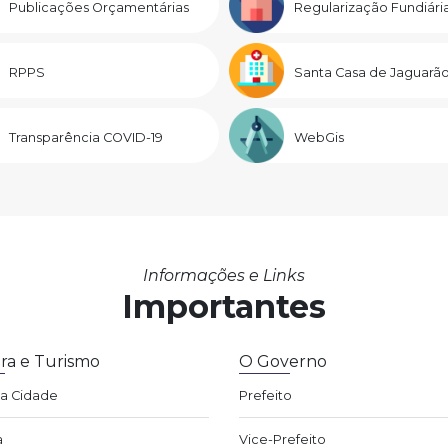
Publicações Orçamentárias
Regularização Fundiári
RPPS
Santa Casa de Jaguarã
Transparência COVID-19
WebGis
Informações e Links
Importantes
ra e Turismo
O Governo
da Cidade
Prefeito
a
Vice-Prefeito