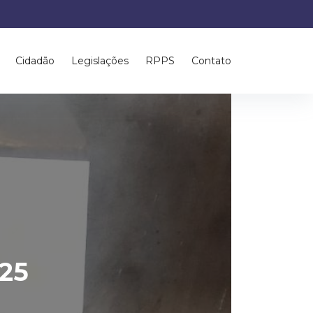
Cidadão
Legislações
RPPS
Contato
/25