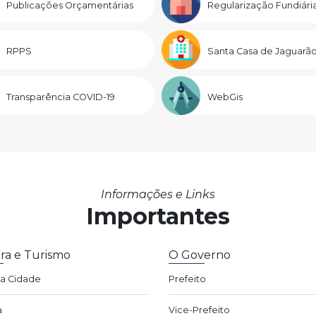
Publicações Orçamentárias
Regularização Fundiári
RPPS
Santa Casa de Jaguarã
Transparência COVID-19
WebGis
Informações e Links
Importantes
ra e Turismo
O Governo
da Cidade
Prefeito
a
Vice-Prefeito