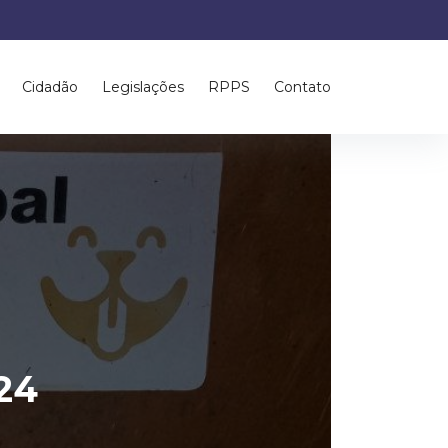
Cidadão
Legislações
RPPS
Contato
/24