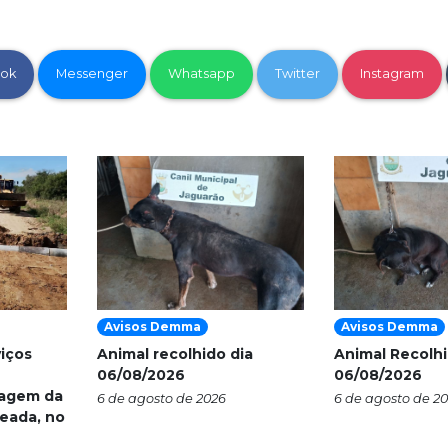
ok
Messenger
Whatsapp
Twitter
Instagram
Avisos Demma
Avisos Demma
viços
Animal recolhido dia
Animal Recolhi
06/08/2026
06/08/2026
nagem da
6 de agosto de 2026
6 de agosto de 2
eada, no