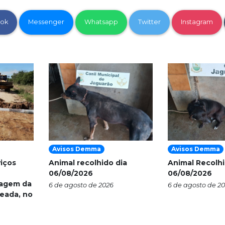
ok
Messenger
Whatsapp
Twitter
Instagram
Avisos Demma
Avisos Demma
viços
Animal recolhido dia
Animal Recolhi
06/08/2026
06/08/2026
nagem da
6 de agosto de 2026
6 de agosto de 2
eada, no