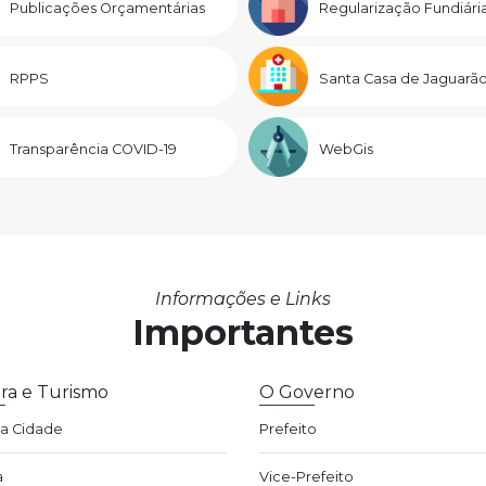
Publicações Orçamentárias
Regularização Fundiári
RPPS
Santa Casa de Jaguarã
Transparência COVID-19
WebGis
Informações e Links
Importantes
ra e Turismo
O Governo
da Cidade
Prefeito
a
Vice-Prefeito