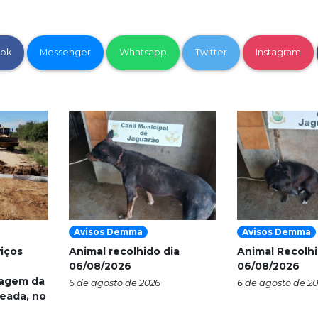
ok
Messenger
Whatsapp
Twitter
Instagram
Avisos Demma
Avisos Demma
viços
Animal recolhido dia
Animal Recolhi
06/08/2026
06/08/2026
nagem da
6 de agosto de 2026
6 de agosto de 2
eada, no