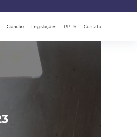
Cidadão
Legislações
RPPS
Contato
23