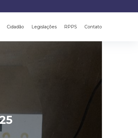
Cidadão
Legislações
RPPS
Contato
/25