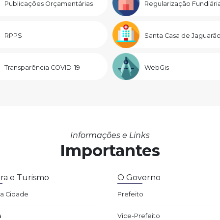
Publicações Orçamentárias
Regularização Fundiári
RPPS
Santa Casa de Jaguarã
Transparência COVID-19
WebGis
Informações e Links
Importantes
ra e Turismo
O Governo
da Cidade
Prefeito
a
Vice-Prefeito