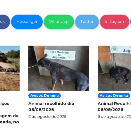
ok
Messenger
Whatsapp
Twitter
Instagram
Avisos Demma
Avisos Demma
viços
Animal recolhido dia
Animal Recolhi
06/08/2026
06/08/2026
nagem da
6 de agosto de 2026
6 de agosto de 2
eada, no