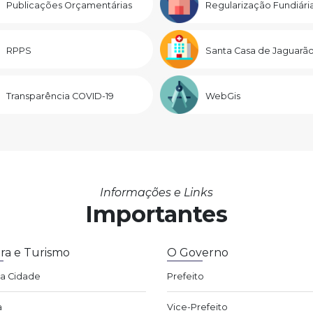
Publicações Orçamentárias
Regularização Fundiári
RPPS
Santa Casa de Jaguarã
Transparência COVID-19
WebGis
Informações e Links
Importantes
ra e Turismo
O Governo
da Cidade
Prefeito
a
Vice-Prefeito