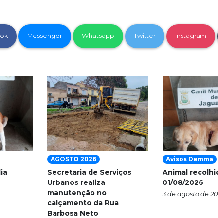
ok
Messenger
Whatsapp
Twitter
Instagram
AGOSTO 2026
Avisos Demma
ia
Secretaria de Serviços
Animal recolhi
Urbanos realiza
01/08/2026
manutenção no
3 de agosto de 2
calçamento da Rua
Barbosa Neto