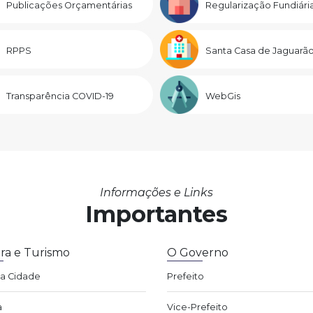
Publicações Orçamentárias
Regularização Fundiári
RPPS
Santa Casa de Jaguarã
Transparência COVID-19
WebGis
Informações e Links
Importantes
ra e Turismo
O Governo
da Cidade
Prefeito
a
Vice-Prefeito