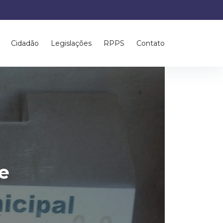
Cidadão
Legislações
RPPS
Contato
e