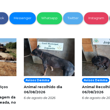
ok
Messenger
Whatsapp
Twitter
Instagram
Avisos Demma
Avisos Demma
viços
Animal recolhido dia
Animal Recolhi
06/08/2026
06/08/2026
nagem da
6 de agosto de 2026
6 de agosto de 2
eada, no