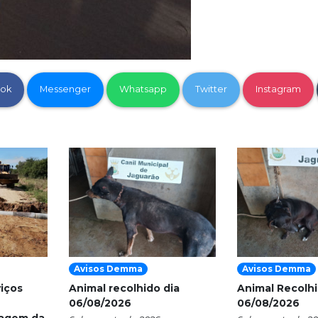
ok
Messenger
Whatsapp
Twitter
Instagram
Avisos Demma
Avisos Demma
viços
Animal recolhido dia
Animal Recolhi
06/08/2026
06/08/2026