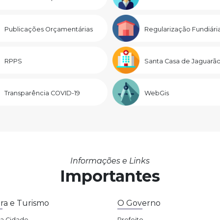
Publicações Orçamentárias
Regularização Fundiári
RPPS
Santa Casa de Jaguarã
Transparência COVID-19
WebGis
Informações e Links
Importantes
ra e Turismo
O Governo
da Cidade
Prefeito