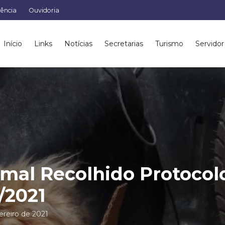
rência
Ouvidoria
Início
Links
Notícias
Secretarias
Turismo
Servidor
mal Recolhido Protocol
/2021
ereiro de 2021