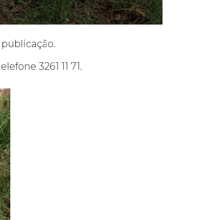
 publicação.
efone 3261 11 71.