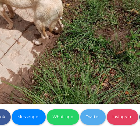
ok
Messenger
Whatsapp
Twitter
Instagram