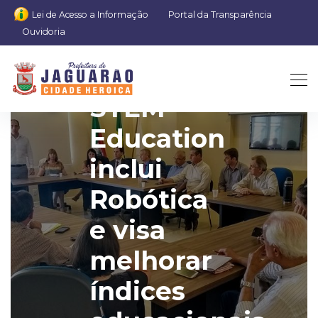
Lei de Acesso a Informação
Portal da Transparência
Ouvidoria
Aprendizado
STEM
Education
inclui
Robótica
e visa
melhorar
índices