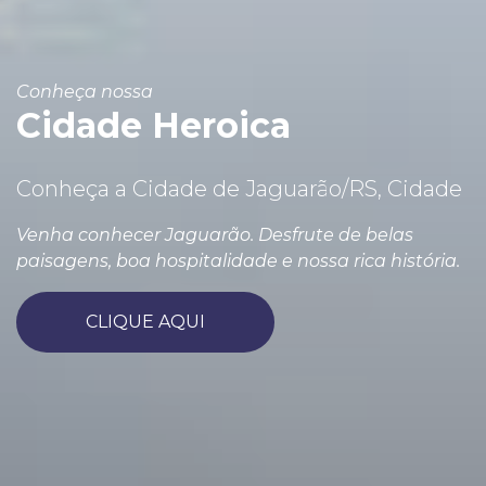
Conheça nossa
Cidade Heroica
Conheça a Cidade de Jaguarão/RS, Cidade
Venha conhecer Jaguarão. Desfrute de belas
paisagens, boa hospitalidade e nossa rica história.
CLIQUE AQUI