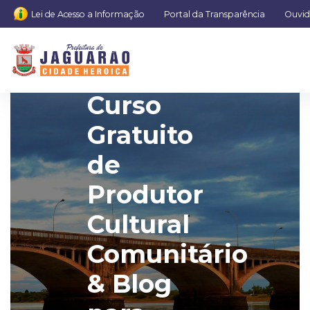
Lei de Acesso a Informação
Portal da Transparência
Ouvid
Atenção!
Curso
Gratuito
de
Produtor
Cultural
Comunitário
& Blog