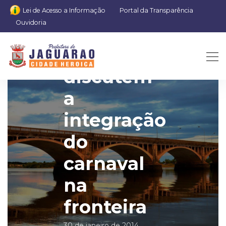
Lei de Acesso a Informação
Portal da Transparência
Ouvidoria
Autoridades
discutem
a
integração
do
carnaval
na
fronteira
30 de janeiro de 2014