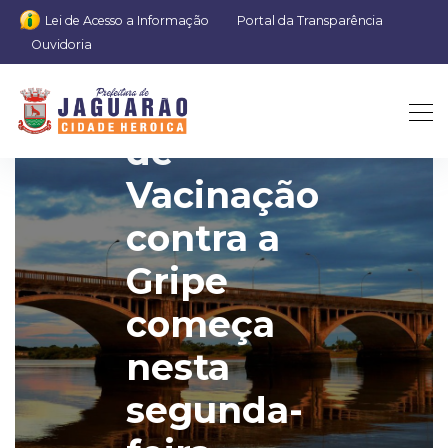
Lei de Acesso a Informação
Portal da Transparência
Ouvidoria
Campanha
de
Vacinação
contra a
Gripe
começa
nesta
segunda-