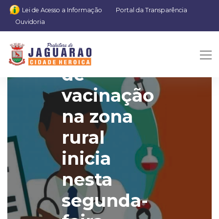
Lei de Acesso a Informação
Portal da Transparência
Ouvidoria
Campanha
de
vacinação
na zona
rural
inicia
nesta
segunda-