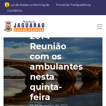
Lei de Acesso a Informação
Portal da Transparência
Ouvidoria
CARNAVAL
2014 –
Reunião
com os
ambulantes
nesta
quinta-
feira
13 de fevereiro de 2014