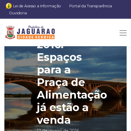
Lei de Acesso a Informação
Portal da Transparência
Ouvidoria
Carnaval
2016:
Espaços
para a
Praça de
Alimentação
já estão a
venda
12 de janeiro de 2016