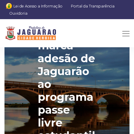
Lei de Acesso a Informação
Portal da Transparência
Ouvidoria
Cerimônia
marca
adesão de
Jaguarão
ao
programa
passe
livre