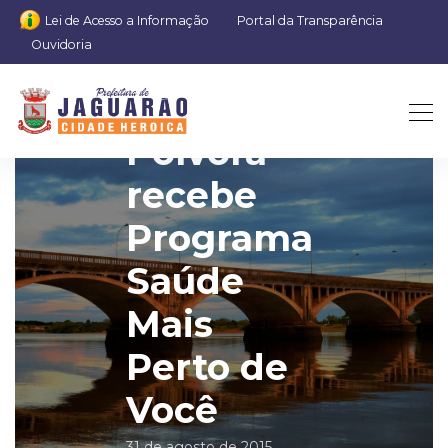
Lei de Acesso a Informação
Portal da Transparência
Ouvidoria
Cerro da
Pólvora
recebe
Programa
Saúde
Mais
Perto de
Você
31 de agosto de 2015