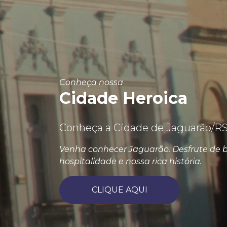
Conheça nossa
Cidade Heroica
Conheça a Cidade de Jaguarão/RS
Venha conhecer Jaguarão. Desfrute de b
hospitalidade e nossa rica história.
CLIQUE AQUI