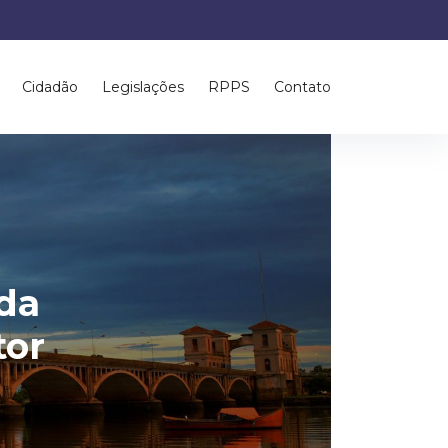
Cidadão
Legislações
RPPS
Contato
da
tor