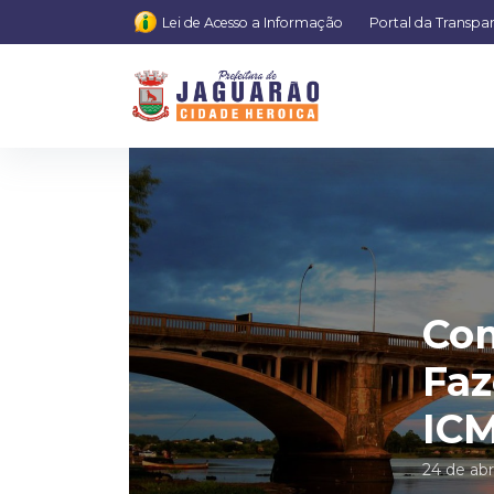
Lei de Acesso a Informação
Portal da Transpa
Com
Faz
IC
24 de abr