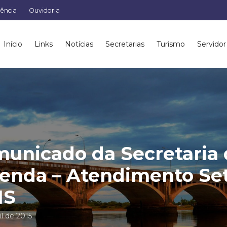
rência
Ouvidoria
Início
Links
Notícias
Secretarias
Turismo
Servidor
unicado da Secretaria 
enda – Atendimento Se
MS
il de 2015