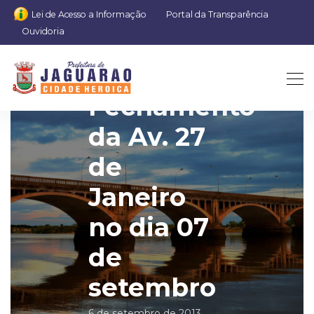
Lei de Acesso a Informação
Portal da Transparência
Ouvidoria
Comunicado:
Fechamento
da Av. 27
de
Janeiro
no dia 07
de
setembro
6 de setembro de 2013