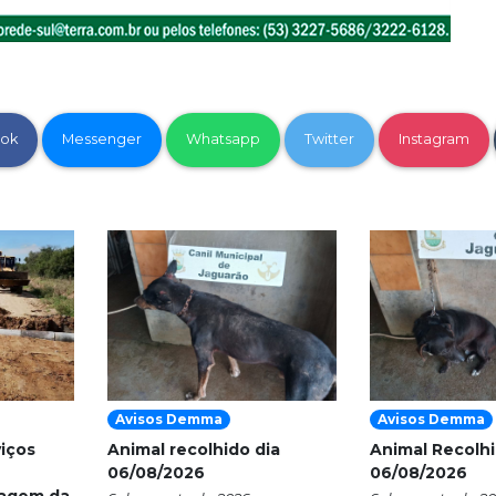
ok
Messenger
Whatsapp
Twitter
Instagram
Avisos Demma
Avisos Demma
viços
Animal recolhido dia
Animal Recolhi
06/08/2026
06/08/2026