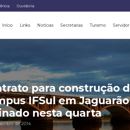
rência
Ouvidoria
Início
Links
Notícias
Secretarias
Turismo
Servidor
trato para construção 
pus IFSul em Jaguarão
inado nesta quarta
tembro de 2014