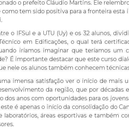
nado o prefeito Cláudio Martins. Ele relembr
omo tem sido positiva para a fronteira esta i
.
tre o IFSul e a UTU (Uy) e os 32 alunos, dividi
écnico em Edificações, o qual terá certifica
“Quando iríamos imaginar que teríamos um c
de? É importante destacar que este curso di
 que nele os alunos também conhecem técnicas 
uma imensa satisfação ver o início de mais
desenvolvimento da região, que por décadas es
go dos anos com oportunidades para os jovens
 este é apenas o início da consolidação do Ca
e laboratórios, áreas esportivas e também co
sores.