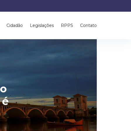
Cidadão
Legislações
RPPS
Contato
do
 é