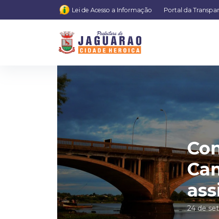
Lei de Acesso a Informação
Portal da Transpa
Con
Cam
ass
24 de se