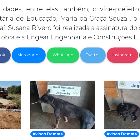
ridades, entre elas também, o vice-prefeit
etária de Educação, Maria da Graça Souza , o 
, Susana Rivero foi realizada a assinatura d
a obra é a Engear Engenharia e Construções Lt
ok
Messenger
Whatsapp
Twitter
Instagram
Avisos Demma
Avisos Demma