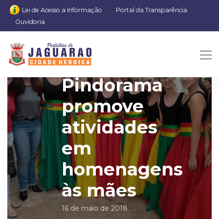
Lei de Acesso a Informação
Portal da Transparência
Ouvidoria
Cras da
Pindorama
promove
atividades
em
homenagens
às mães
16 de maio de 2018