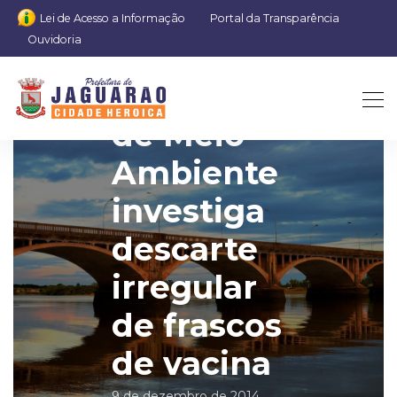
Lei de Acesso a Informação
Portal da Transparência
Ouvidoria
Departamento
de Meio
Ambiente
investiga
descarte
irregular
de frascos
de vacina
9 de dezembro de 2014