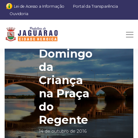
Lei de Acesso a Informação
Portal da Transparência
Ouvidoria
Dia 16 tem
Domingo
da
Criança
na Praça
do
Regente
14 de outubro de 2016