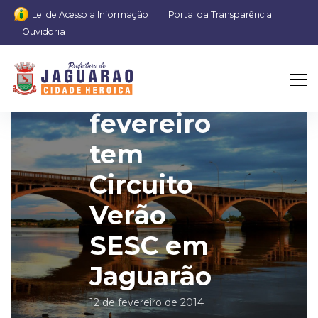
Lei de Acesso a Informação
Portal da Transparência
Ouvidoria
Dia 23 de
fevereiro
tem
Circuito
Verão
SESC em
Jaguarão
12 de fevereiro de 2014