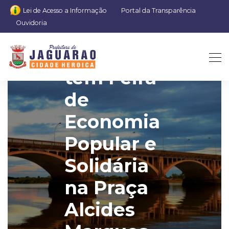
Lei de Acesso a Informação
Portal da Transparência
Ouvidoria
Domingo
tem Feira
de
Economia
Popular e
Solidária
na Praça
Alcides