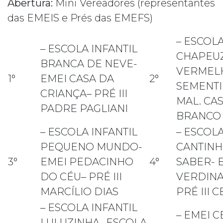
Abertura:
Mini Vereadores (representantes
das EMEIS e Prés das EMEFS)
– ESCOLA
– ESCOLA INFANTIL
CHAPEU
BRANCA DE NEVE-
VERMELH
1°
EMEI CASA DA
2°
SEMENTIN
CRIANÇA– PRÉ III
MAL. CA
PADRE PAGLIANI
BRANCO
– ESCOLA INFANTIL
– ESCOLA
PEQUENO MUNDO-
CANTIN
3°
EMEI PEDACINHO
4°
SABER- 
DO CÉU– PRÉ III
VERDINA
MARCÍLIO DIAS
PRÉ III C
– ESCOLA INFANTIL
– EMEI 
LULUZINHA- ESCOLA