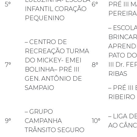
5°
6°
PRÉ III 
INFANTIL CORAÇÃO
PEREIRA
PEQUENINO
– ESCOLA
BRINCAR
– CENTRO DE
APRENDE
RECREAÇÃO TURMA
PATO DO
DO MICKEY- EMEI
III Dr. 
7°
8°
BOLINHA– PRÉ III
RIBAS
GEN. ANTÔNIO DE
SAMPAIO
– PRÉ II
RIBEIRO
– GRUPO
– LIGA 
9°
CAMPANHA
10°
AO CÂN
TRÂNSITO SEGURO