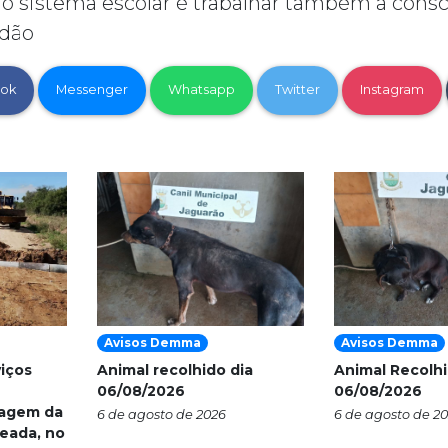
no sistema escolar é trabalhar também a consc
adão
ok
Messenger
Whatsapp
Twitter
Instagram
Avisos Demma
Avisos Demma
viços
Animal recolhido dia
Animal Recolhi
06/08/2026
06/08/2026
nagem da
6 de agosto de 2026
6 de agosto de 2
eada, no