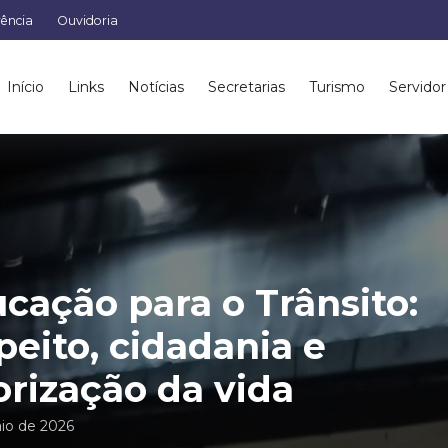
rência
Ouvidoria
Início
Links
Notícias
Secretarias
Turismo
Servidor
cação para o Trânsito:
peito, cidadania e
orização da vida
io de 2026