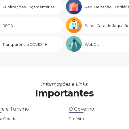
Publicações Orçamentárias
Regularização Fundiári
RPPS
Santa Casa de Jaguarã
Transparência COVID-19
WebGis
Informações e Links
Importantes
ra e Turismo
O Governo
da Cidade
Prefeito