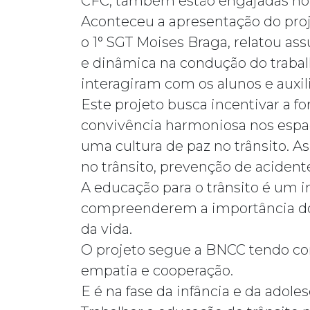
CFC, também estão engajadas no 
Aconteceu a apresentação do proje
o 1° SGT Moises Braga, relatou as
e dinâmica na condução do traba
interagiram com os alunos e auxil
Este projeto busca incentivar a 
convivência harmoniosa nos espaç
uma cultura de paz no trânsito. A
no trânsito, prevenção de acidente
A educação para o trânsito é um i
compreenderem a importância do r
da vida.
O projeto segue a BNCC tendo com
empatia e cooperação.
E é na fase da infância e da ado