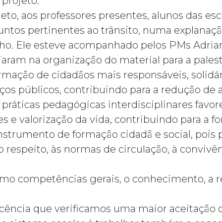
projeto.
to, aos professores presentes, alunos das esc
suntos pertinentes ao trânsito, numa explanaç
lho. Ele esteve acompanhado pelos PMs Adria
iaram na organização do material para a palest
formação de cidadãos mais responsáveis, soli
os públicos, contribuindo para a redução de a
s práticas pedagógicas interdisciplinares favo
s e valorização da vida, contribuindo para a f
nstrumento de formação cidadã e social, pois p
espeito, às normas de circulação, à convivê
o competências gerais, o conhecimento, a re
lescência que verificamos uma maior aceitação