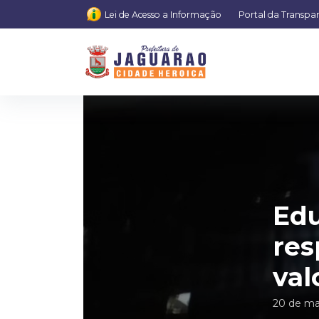
Lei de Acesso a Informação
Portal da Transpa
Edu
res
val
20 de ma