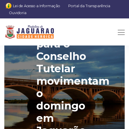
Lei de Acesso a Informação
Portal da Transparência
Ouvidoria
Eleições
para o
Conselho
Tutelar
movimentam
o
domingo
em