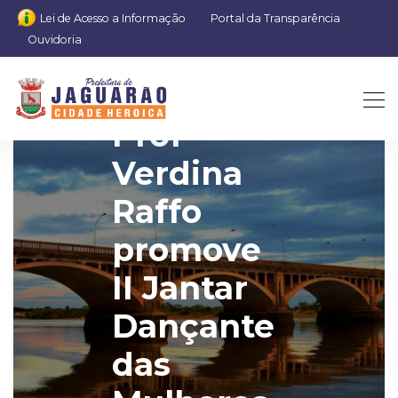
Lei de Acesso a Informação
Portal da Transparência
Ouvidoria
EMEI
Profª
Verdina
Raffo
promove
II Jantar
Dançante
das