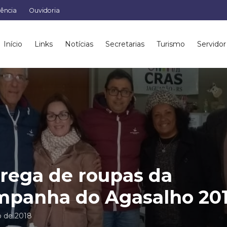
rência
Ouvidoria
Início
Links
Notícias
Secretarias
Turismo
Servidor
rega de roupas da
mpanha do Agasalho 20
o de 2018