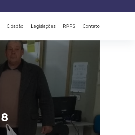
Cidadão
Legislações
RPPS
Contato
18