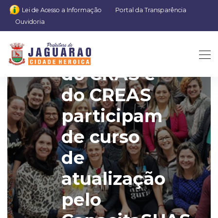
Lei de Acesso a Informação
Portal da Transparência
Ouvidoria
Equipes
do CRAS e
do CREAS
participam
de curso
de
atualização
pelo