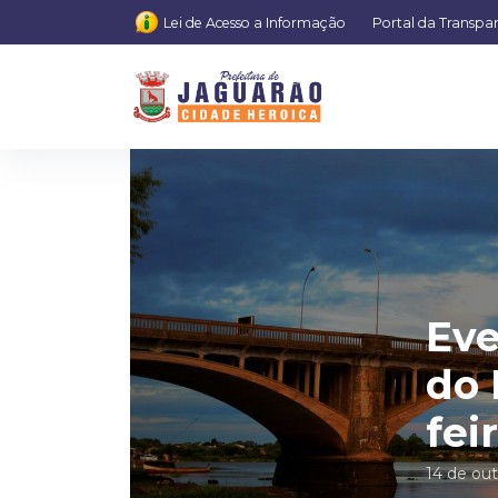
Lei de Acesso a Informação
Portal da Transpa
Eve
do 
fei
14 de ou