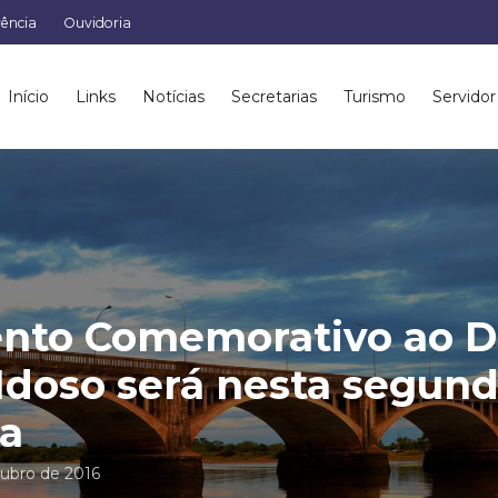
rência
Ouvidoria
Início
Links
Notícias
Secretarias
Turismo
Servidor
nto Comemorativo ao D
Idoso será nesta segund
ra
tubro de 2016