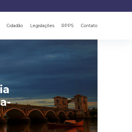
Cidadão
Legislações
RPPS
Contato
ia
a-