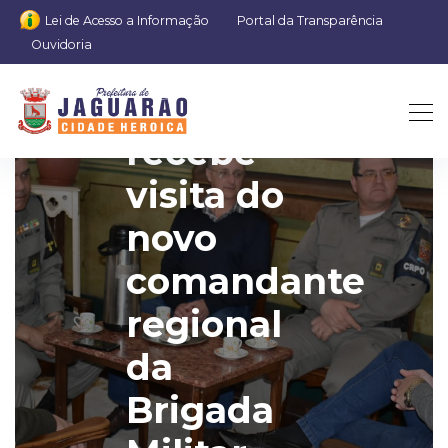
Lei de Acesso a Informação
Portal da Transparência
Ouvidoria
Favio
recebe
visita do
novo
comandante
regional
da
Brigada