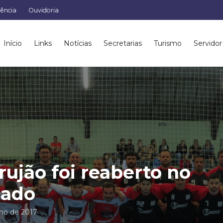
rência
Ouvidoria
Início
Links
Notícias
Secretarias
Turismo
Servidor
rujão foi reaberto no
bado
nho de 2017