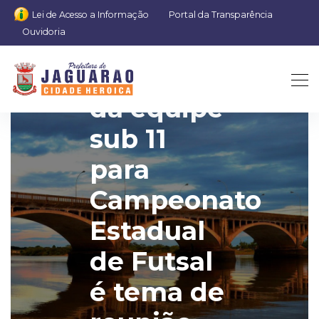
Lei de Acesso a Informação
Portal da Transparência
Ouvidoria
Formatação
da equipe
sub 11
para
Campeonato
Estadual
de Futsal
é tema de