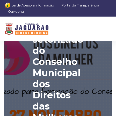
Lei de Acesso a Informação
Portal da Transparência
Ouvidoria
Fórum
setorizado
do
Conselho
Municipal
dos
Direitos
das