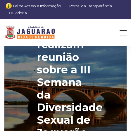
Lei de Acesso a Informação
Portal da Transparência
Ouvidoria
Gestores
realizam
reunião
sobre a III
Semana
da
Diversidade
Sexual de