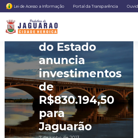
Lei de Acesso a Informação
Portal da Transparência
Ouvid
Governo
do Estado
anuncia
investimentos
de
R$830.194,50
para
Jaguarão
7 de junho de 2013