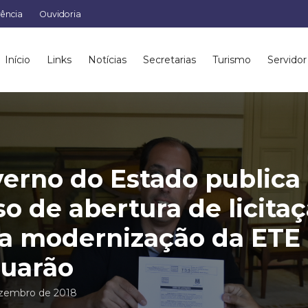
rência
Ouvidoria
Início
Links
Notícias
Secretarias
Turismo
Servidor
erno do Estado publica
so de abertura de licita
a modernização da ETE
uarão
zembro de 2018