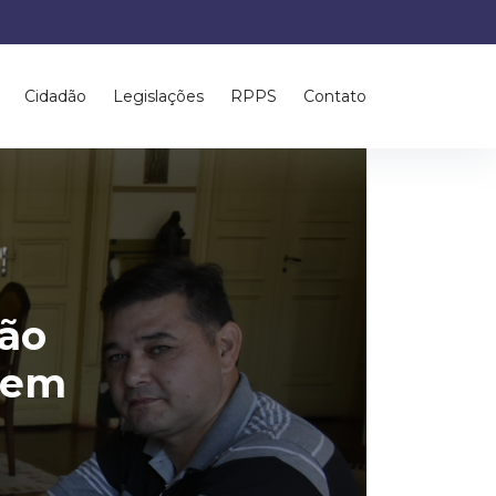
Cidadão
Legislações
RPPS
Contato
ção
 em