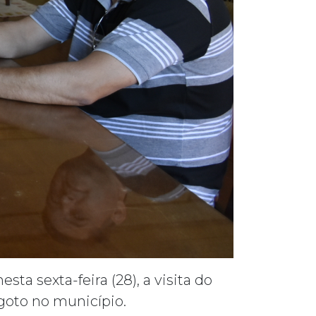
ta sexta-feira (28), a visita do
goto no município.