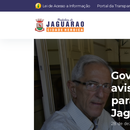
Lei de Acesso a Informação
Portal da Transpa
Gov
avi
par
Jag
28 de de