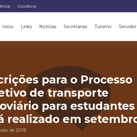
rência
Ouvidoria
Início
Links
Notícias
Secretarias
Turismo
Servidor
crições para o Processo
etivo de transporte
oviário para estudantes
á realizado em setembr
osto de 2018