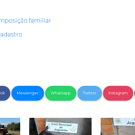
mposição familiar
Cadastro
ok
Messenger
Whatsapp
Twitter
Instagram