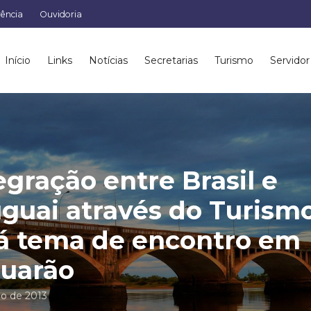
rência
Ouvidoria
Início
Links
Notícias
Secretarias
Turismo
Servidor
egração entre Brasil e
guai através do Turism
á tema de encontro em
uarão
io de 2013