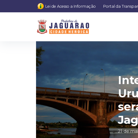
Lei de Acesso a Informação
Portal da Transpa
Int
Uru
ser
Jag
21 de ma