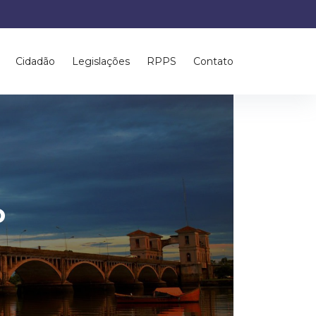
Cidadão
Legislações
RPPS
Contato
o