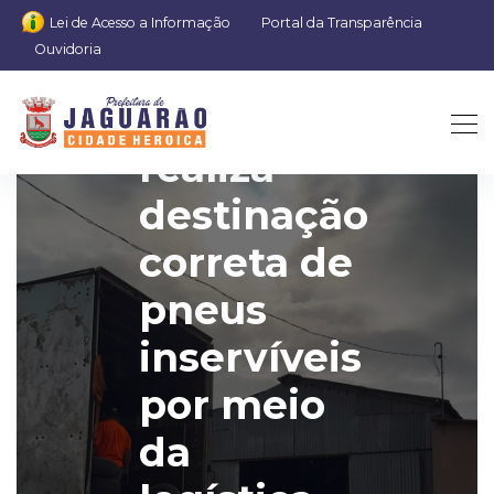
Lei de Acesso a Informação
Portal da Transparência
Ouvidoria
Jaguarão
realiza
destinação
correta de
pneus
inservíveis
por meio
da